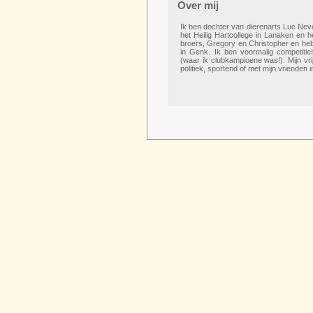
Over mij
Ik ben dochter van dierenarts Luc Nev
het Heilig Hartcollege in Lanaken en
broers, Gregory en Christopher en heb
in Genk. Ik ben v
oormalig competiti
(waar ik clubkampioene was!).
Mijn vr
politiek, sportend of met mijn vrienden