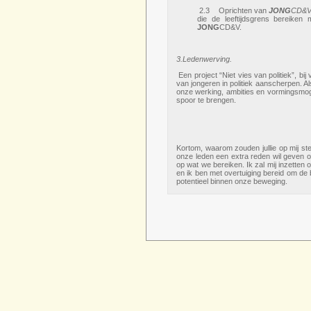
2.3 Oprichten van
JONG
CD&V
die de leeftijdsgrens bereiken
JONG
CD&V.
3.Ledenwerving.
Een project “Niet vies van politiek”, b
van jongeren in politiek aanscherpen. A
onze werking, ambities en vormingsmog
spoor te brengen.
Kortom, waarom zouden jullie op mij 
onze leden een extra reden wil geven o
op wat we bereiken. Ik zal mij inzette
en ik ben met overtuiging bereid om de 
potentieel binnen onze beweging.