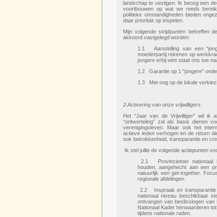
landschap te vestigen. Ik beoog een d
voortbouwen op wat we reeds bereikt 
politieke omstandigheden bieden ongez
daar prioritair op inspelen.
Mijn volgende strijdpunten betreffen
akkoord vastgelegd worden:
1.1 Aanstelling van een “jong
moederpartij rekenen op werkkrach
jongere erbij wint staat ons toe 
1.2 Garantie op 1 “jongere” ond
1.3 Met oog op de lokale verkiezin
2.Activering van onze vrijwilligers
:
Het “Jaar van de Vrijwilliger” wil ik
“ontworteling” zal als basis dienen v
verenigingsleven. Maar ook het intern
actieve leden verhogen en de return die
ook betrokkenheid, transparantie en crea
Ik stel jullie de volgende actiepunten vo
2.1 Provincietoer nationaal b
houden, aangehecht aan een prov
natuurlijk een get-together. Fo
regionale afdelingen.
2.2 Inspraak en transparantie 
nationaal niveau beschikbaar ste
ontvangen van beslissingen van he
Nationaal Kader herwaarderen tot 
tijdens nationale raden.