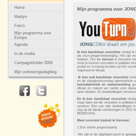
Home
Mijn programma voor
JON
Marilyn
Foto's
Mijn programma voor
Europa
Agenda
Ik ben kandidaat voorzitter
omdat ik h
In de media
als onze jongerenbeweging. Het zijn m
hebben. Om die
kansen
te benutten he
Campagnefolder 2009
moet je kunnen omzetten in politieke inv
profiel en ervaring inzetten op het ver
regionaal en lokaal.
Mijn verkiezingsdagblog
Ik ben ook kandidaat voorzitter
omda
en de standpuntvorming opentrekken e
betrokkenheid en samenwerking
ger
elkaar en maken we ruimte voor nieuwe 
open bloeien. En doelstellingen verwezen
En ik ben kandidaat voorzitter
omdat
maar laten we die omzetten in politieke
spreken. Een van mijn doelstellingen i
oog op de lokale verkiezingen in 2012 t
BEWEGING.
Meer concreet bedoel ik hiermee:
1.Een sterke jongerenpartij.
We zijn er de afgelopen jaren in geslaa